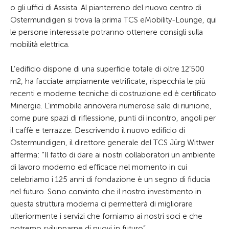
o gli uffici di Assista. Al pianterreno del nuovo centro di
Ostermundigen si trova la prima TCS eMobility-Lounge, qui
le persone interessate potranno ottenere consigli sulla
mobilità elettrica.
L’edificio dispone di una superficie totale di oltre 12‘500
m2, ha facciate ampiamente vetrificate, rispecchia le più
recenti e moderne tecniche di costruzione ed è certificato
Minergie. L’immobile annovera numerose sale di riunione,
come pure spazi di riflessione, punti di incontro, angoli per
il caffè e terrazze. Descrivendo il nuovo edificio di
Ostermundigen, il direttore generale del TCS Jürg Wittwer
afferma: “Il fatto di dare ai nostri collaboratori un ambiente
di lavoro moderno ed efficace nel momento in cui
celebriamo i 125 anni di fondazione è un segno di fiducia
nel futuro. Sono convinto che il nostro investimento in
questa struttura moderna ci permetterà di migliorare
ulteriormente i servizi che forniamo ai nostri soci e che
potremo svilupparne di nuovi in futuro”.