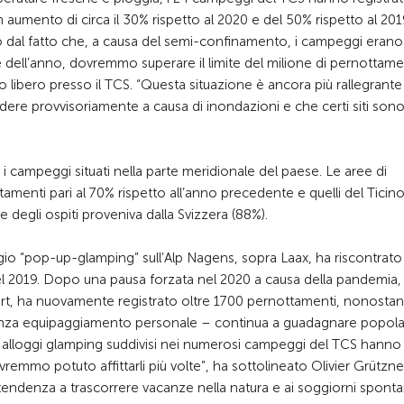
mento di circa il 30% rispetto al 2020 e del 50% rispetto al 201
o dal fatto che, a causa del semi-confinamento, i campeggi erano 
fine dell’anno, dovremmo superare il limite del milione di pernottame
libero presso il TCS. “Questa situazione è ancora più rallegrante 
e provvisoriamente a causa di inondazioni e che certi siti sono 
i i campeggi situati nella parte meridionale del paese. Le aree di
enti pari al 70% rispetto all’anno precedente e quelli del Ticin
te degli ospiti proveniva dalla Svizzera (88%).
ggio “pop-up-glamping” sull’Alp Nagens, sopra Laax, ha riscontrato
 nel 2019. Dopo una pausa forzata nel 2020 a causa della pandemia
fort, ha nuovamente registrato oltre 1700 pernottamenti, nonosta
 senza equipaggiamento personale – continua a guadagnare popola
50 alloggi glamping suddivisi nei numerosi campeggi del TCS hanno
vremmo potuto affittarli più volte”, ha sottolineato Olivier Grützner
ndenza a trascorrere vacanze nella natura e ai soggiorni sponta