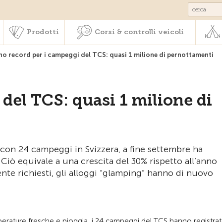
Societariato & prestazioni
Prodotti
Corsi & controlli veic
Prodotti
Corsi & controlli veicoli
no record per i campeggi del TCS: quasi 1 milione di pernottamenti
del TCS: quasi 1 milione di
 con 24 campeggi in Svizzera, a fine settembre ha
iò equivale a una crescita del 30% rispetto all’anno
nte richiesti, gli alloggi “glamping” hanno di nuovo
perature fresche e pioggia, i 24 campeggi del TCS hanno registra