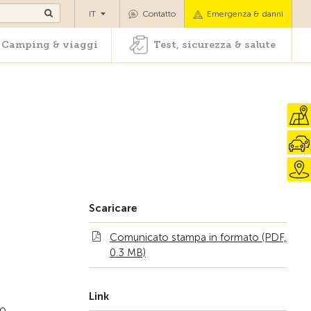
oli
Camping & viaggi
Test, sicurezza & salute
IT
Contatto
Emergenza & danni
Camping & viaggi
Test, sicurezza & salute
Scaricare
Comunicato stampa in formato (PDF,
0.3 MB)
Link
to