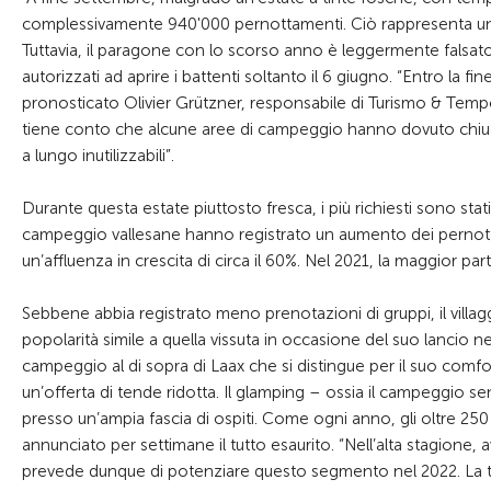
complessivamente 940'000 pernottamenti. Ciò rappresenta un au
Tuttavia, il paragone con lo scorso anno è leggermente falsat
autorizzati ad aprire i battenti soltanto il 6 giugno. “Entro la 
pronosticato Olivier Grützner, responsabile di Turismo & Tempo 
tiene conto che alcune aree di campeggio hanno dovuto chiuder
a lungo inutilizzabili”.
Durante questa estate piuttosto fresca, i più richiesti sono stat
campeggio vallesane hanno registrato un aumento dei pernottam
un’affluenza in crescita di circa il 60%. Nel 2021, la maggior par
Sebbene abbia registrato meno prenotazioni di gruppi, il villa
popolarità simile a quella vissuta in occasione del suo lancio
campeggio al di sopra di Laax che si distingue per il suo com
un’offerta di tende ridotta. Il glamping – ossia il campeggio
presso un’ampia fascia di ospiti. Come ogni anno, gli oltre 2
annunciato per settimane il tutto esaurito. “Nell’alta stagione, a
prevede dunque di potenziare questo segmento nel 2022. La te