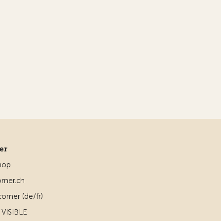
ner
hop
rner.ch
orner (de/fr)
VISIBLE