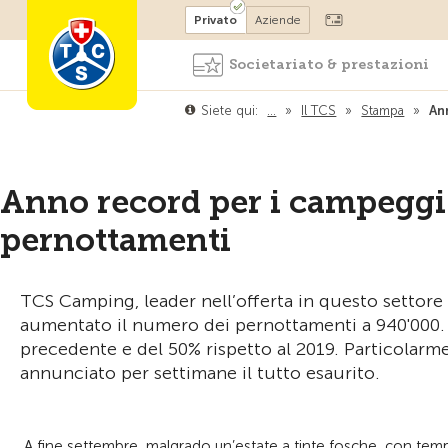
Diventare socio
Privato
Aziende
Societariato & prestazioni
Siete qui:
…
»
Il TCS
»
Stampa
»
An
Anno record per i campeggi 
pernottamenti
TCS Camping, leader nell’offerta in questo settore
aumentato il numero dei pernottamenti a 940'000. C
precedente e del 50% rispetto al 2019. Particolarme
annunciato per settimane il tutto esaurito.
A fine settembre, malgrado un’estate a tinte fosche, con tem