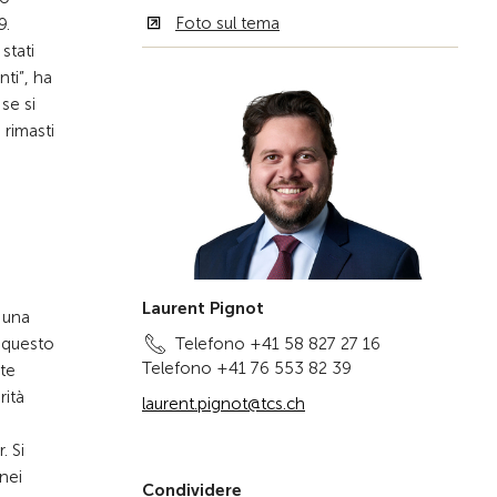
Foto sul tema
9.
stati
nti”, ha
se si
rimasti
o
Laurent Pignot
 una
, questo
Telefono +41 58 827 27 16
Telefono +41 76 553 82 39
nte
rità
laurent.pignot@tcs.ch
. Si
nei
Condividere