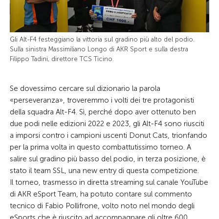
Gli Alt-F4 festeggiano la vittoria sul gradino più alto del podio.
Sulla sinistra Massimiliano Longo di AKR Sport e sulla destra
Filippo Tadini, direttore TCS Ticino.
Se dovessimo cercare sul dizionario la parola
«perseveranza», troveremmo i volti dei tre protagonisti
della squadra Alt-F4. Sì, perché dopo aver ottenuto ben
due podi nelle edizioni 2022 e 2023, gli Alt-F4 sono riusciti
a imporsi contro i campioni uscenti Donut Cats, trionfando
per la prima volta in questo combattutissimo torneo. A
salire sul gradino più basso del podio, in terza posizione, è
stato il team SSL, una new entry di questa competizione.
Il torneo, trasmesso in diretta streaming sul canale YouTube
di AKR eSport Team, ha potuto contare sul commento
tecnico di Fabio Pollifrone, volto noto nel mondo degli
eSports che è riuscito ad accompagnare gli oltre 600