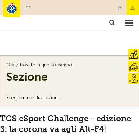
Diventare socio
Societariato & prestazioni
Prodotti
Corsi & controlli veicoli
Camping & viaggi
Test, sicurezza & salute
Ora vi trovate in questo campo:
Sezione
Scegliere un'altra sezione
TCS eSport Challenge - edizione
3: la corona va agli Alt-F4!