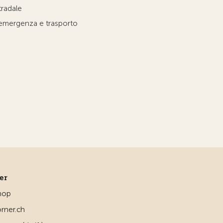
tradale
'emergenza e trasporto
ner
hop
rner.ch