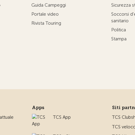
o
Guida Campeggi
Sicurezza s
Portale video
Soccorsi d
sanitario
Rivista Touring
Politica
Stampa
Apps
Siti part
ttuale
TCS App
TCS Clubs
TCS veloco