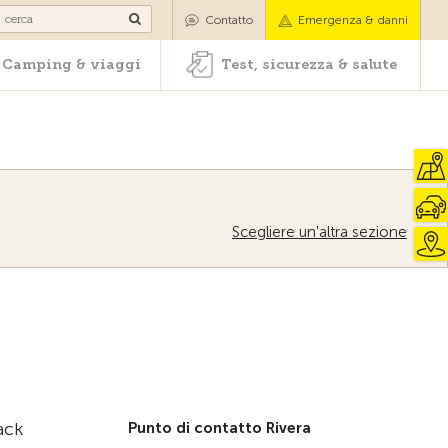
oli
Camping & viaggi
Test, sicurezza & salute
Contatto
Emergenza & danni
Camping & viaggi
Test, sicurezza & salute
Scegliere un'altra sezione
ack
Punto di contatto Rivera