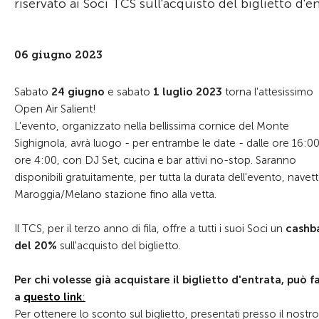
riservato ai Soci TCS sull'acquisto del biglietto d'
06 giugno 2023
Sabato
24 giugno
e sabato
1
luglio 2023
torna l'attesissimo
Open Air Salient!
L'evento, organizzato nella bellissima cornice del Monte
Sighignola, avrà luogo - per entrambe le date - dalle ore 16:00
ore 4:00, con DJ Set, cucina e bar attivi no-stop. Saranno
disponibili gratuitamente, per tutta la durata dell'evento, navet
Maroggia/Melano stazione fino alla vetta.
Il TCS, per il terzo anno di fila, offre a tutti i suoi Soci un
cashb
del 20%
sull'acquisto del biglietto.
Per chi volesse già acquistare il biglietto d'entrata, può f
a
questo link
:
Per ottenere lo sconto sul biglietto, presentati presso il nostro