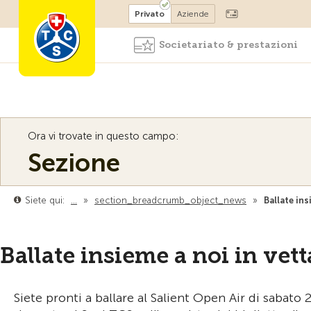
Diventare socio
Privato
Aziende
Societariato & prestazioni
Ora vi trovate in questo campo:
Sezione
Siete qui:
…
»
section_breadcrumb_object_news
»
Ballate ins
Ballate insieme a noi in vet
Siete pronti a ballare al Salient Open Air di sabat