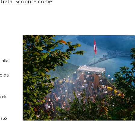
entrata. Scoprite come!
 alle
te da
ack
arlo