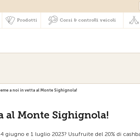
Societariato & prestazioni
Prodotti
Corsi & controlli veic
Prodotti
Corsi & controlli veicoli
ieme a noi in vetta al Monte Sighignola!
ta al Monte Sighignola!
o 24 giugno e 1 luglio 2023? Usufruite del 20% di cashb