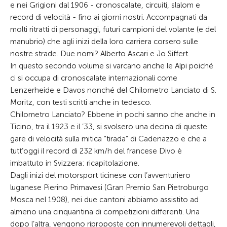
e nei Grigioni dal 1906 - cronoscalate, circuiti, slalom e
record di velocità - fino ai giorni nostri. Accompagnati da
molti ritratti di personaggi, futuri campioni del volante (e del
manubrio) che agli inizi della loro carriera corsero sulle
nostre strade. Due nomi? Alberto Ascari e Jo Siffert.
In questo secondo volume si varcano anche le Alpi poiché
ci si occupa di cronoscalate internazionali come
Lenzerheide e Davos nonché del Chilometro Lanciato di S.
Moritz, con testi scritti anche in tedesco.
Chilometro Lanciato? Ebbene in pochi sanno che anche in
Ticino, tra il 1923 e il ’33, si svolsero una decina di queste
gare di velocità sulla mitica “tirada” di Cadenazzo e che a
tutt’oggi il record di 232 km/h del francese Divo è
imbattuto in Svizzera: ricapitolazione.
Dagli inizi del motorsport ticinese con l’avventuriero
luganese Pierino Primavesi (Gran Premio San Pietroburgo
Mosca nel 1908), nei due cantoni abbiamo assistito ad
almeno una cinquantina di competizioni differenti. Una
dopo l’altra, vengono riproposte con innumerevoli dettagli,