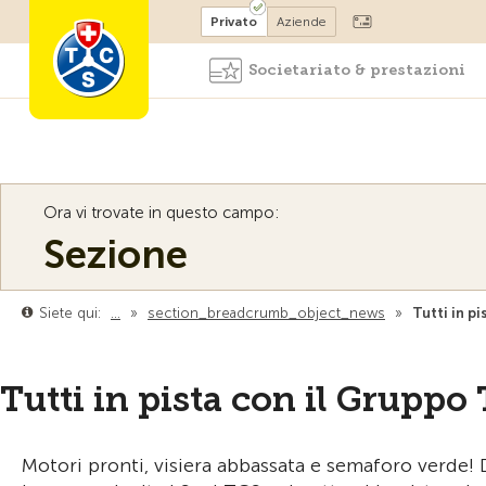
Diventare socio
Privato
Aziende
Societariato & prestazioni
Ora vi trovate in questo campo:
Sezione
Siete qui:
…
»
section_breadcrumb_object_news
»
Tutti in p
Tutti in pista con il Grupp
Motori pronti, visiera abbassata e semaforo verde! 