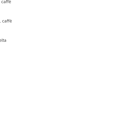
 caffè
1 caffè
elta