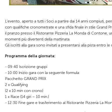
L’evento, aperto a tutti i Soci a partire dai 14 anni compiuti, pe
con qualifiche cronometrate e una sfida finale in stile Grand Pri
il pranzo presso il Ristorante Pizzeria La Monda di Contone, 
momenti più divertenti della mattinata.
Gli iscritti alla gara sono invitati a presentarsi alla pista entro l
Programma della giornata:
- 09:40 Iscrizione gruppi
- 10:00 Inizio gara con la seguente formula:
Pacchetto GRAND PRIX
2 x Qualifying
(2 x 10 min con crono)
1 x Race (14 giri – 10 min.)
- 12:30 Fine gare e trasferimento al Ristorante Pizzeria La M