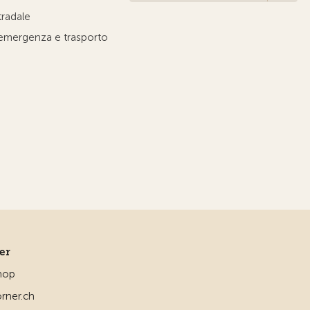
tradale
'emergenza e trasporto
ner
hop
rner.ch