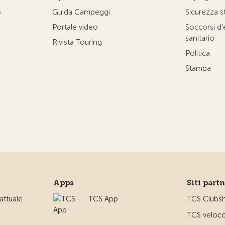
o
Guida Campeggi
Sicurezza s
Portale video
Soccorsi d
sanitario
Rivista Touring
Politica
Stampa
Apps
Siti part
ttuale
TCS App
TCS Clubs
TCS veloco