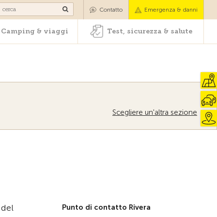
oli
Camping & viaggi
Test, sicurezza & salute
Contatto
Emergenza & danni
Camping & viaggi
Test, sicurezza & salute
Scegliere un'altra sezione
 del
Punto di contatto Rivera