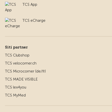
TCS App
TCS eCharge
Siti partner
TCS Clubshop
TCS velocorner.ch
TCS Microcorner (de/fr)
TCS MADE VISIBLE
TCS lex4you
TCS MyMed