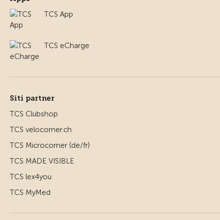
TCS App
TCS eCharge
Siti partner
TCS Clubshop
TCS velocorner.ch
TCS Microcorner (de/fr)
TCS MADE VISIBLE
TCS lex4you
TCS MyMed