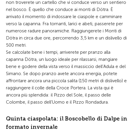
non troverete un cartello che vi conduce verso un sentiero
nel bosco. È quello che conduce ai monti di Dötra. È
arrivato il momento di indossare le ciaspole e camminare
verso la capanna. Fra tornanti, larici e abeti, passerete per
numerose radure panoramiche. Raggiungerete i Monti di
Dötra in circa due ore, percorrendo 3,5 km e un dislivello di
500 metri.
Se calcolate bene i tempi, arriverete per pranzo alla
capanna Dötra, un luogo ideale per rilassarsi, mangiare
bene e godere della vista verso il massiccio dell’Adula e del
Simano. Se dopo pranzo avete ancora energia, potete
affrontare ancora una piccola salita (150 metri di dislivello) e
raggiungere il colle della Croce Portera. La vista qui è
ancora più splendida: il Pizzo del Sole, il passo delle
Colombe, il passo dell’Uomo e il Pizzo Rondadura.
Quinta ciaspolata: il Boscobello di Dalpe in
formato invernale