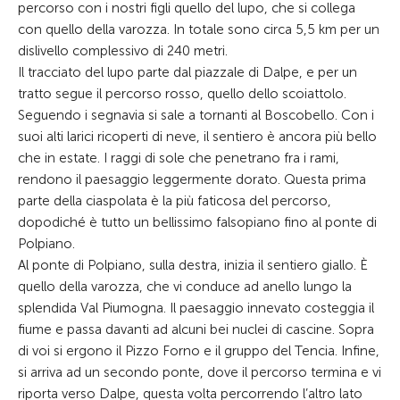
percorso con i nostri figli quello del lupo, che si collega
con quello della varozza. In totale sono circa 5,5 km per un
dislivello complessivo di 240 metri.
Il tracciato del lupo parte dal piazzale di Dalpe, e per un
tratto segue il percorso rosso, quello dello scoiattolo.
Seguendo i segnavia si sale a tornanti al Boscobello. Con i
suoi alti larici ricoperti di neve, il sentiero è ancora più bello
che in estate. I raggi di sole che penetrano fra i rami,
rendono il paesaggio leggermente dorato. Questa prima
parte della ciaspolata è la più faticosa del percorso,
dopodiché è tutto un bellissimo falsopiano fino al ponte di
Polpiano.
Al ponte di Polpiano, sulla destra, inizia il sentiero giallo. È
quello della varozza, che vi conduce ad anello lungo la
splendida Val Piumogna. Il paesaggio innevato costeggia il
fiume e passa davanti ad alcuni bei nuclei di cascine. Sopra
di voi si ergono il Pizzo Forno e il gruppo del Tencia. Infine,
si arriva ad un secondo ponte, dove il percorso termina e vi
riporta verso Dalpe, questa volta percorrendo l’altro lato