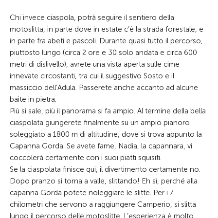
Chi invece ciaspola, potrà seguire il sentiero della
motoslitta, in parte dove in estate c’è la strada forestale, e
in parte fra abeti e pascoli. Durante quasi tutto il percorso,
piuttosto lungo (circa 2 ore e 30 solo andata e circa 600
metri di dislivello), avrete una vista aperta sulle cime
innevate circostanti, tra cui il suggestivo Sosto e il
massiccio dell’Adula. Passerete anche accanto ad alcune
baite in pietra.
Più si sale, più il panorama si fa ampio. Al termine della bella
ciaspolata giungerete finalmente su un ampio pianoro
soleggiato a 1800 m di altitudine, dove si trova appunto la
Capanna Gorda. Se avete fame, Nadia, la capannara, vi
coccolerà certamente con i suoi piatti squisiti.
Se la ciaspolata finisce qui, il divertimento certamente no.
Dopo pranzo si torna a valle, slittando! Eh sì, perché alla
capanna Gorda potete noleggiare le slitte. Per i 7
chilometri che servono a raggiungere Camperio, si slitta
lungo il percorso delle motoslitte. L’esperienza è molto