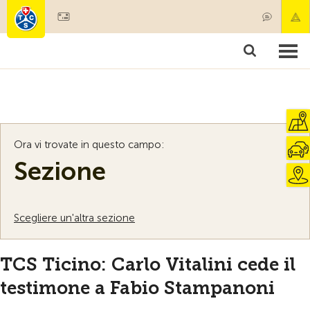
Diventare socio
Societariato & prestazioni
Prodotti
Corsi & controlli veicoli
Camping & viaggi
Test, sicurezza & salute
Ora vi trovate in questo campo:
Sezione
Scegliere un'altra sezione
TCS Ticino: Carlo Vitalini cede il
testimone a Fabio Stampanoni