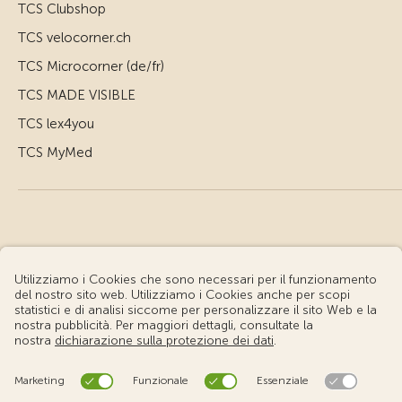
TCS Clubshop
TCS velocorner.ch
TCS Microcorner (de/fr)
TCS MADE VISIBLE
TCS lex4you
TCS MyMed
© Touring Club Svizzero
Condizioni d'uso – Informazioni giuridiche