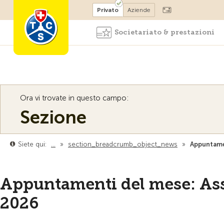
Diventare socio
Privato
Aziende
Societariato & prestazioni
Ora vi trovate in questo campo:
Sezione
Siete qui:
…
»
section_breadcrumb_object_news
»
Appuntamen
Appuntamenti del mese: Ass
2026