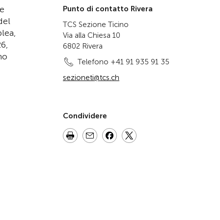
 e
Punto di contatto Rivera
del
TCS Sezione Ticino
lea,
Via alla Chiesa 10
26,
6802 Rivera
no
Telefono +41 91 935 91 35
sezioneti@tcs.ch
Condividere