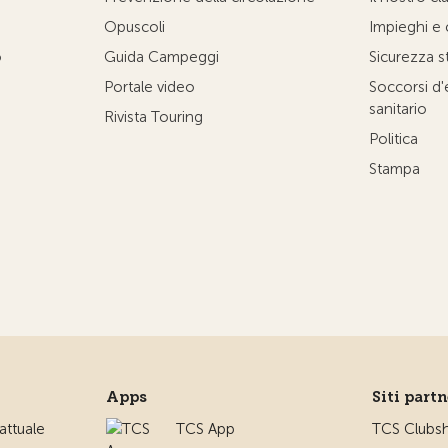
Opuscoli
Impieghi e 
o
Guida Campeggi
Sicurezza s
Portale video
Soccorsi d
sanitario
Rivista Touring
Politica
Stampa
Apps
Siti part
ttuale
TCS App
TCS Clubs