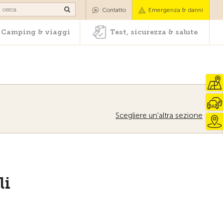
oli
Camping & viaggi
Test, sicurezza & salute
Contatto
Emergenza & danni
Camping & viaggi
Test, sicurezza & salute
Scegliere un'altra sezione
li