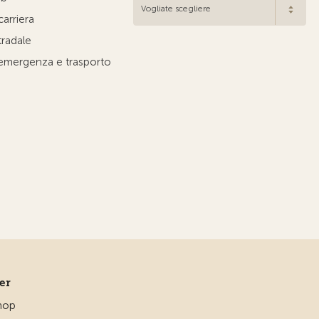
Vogliate scegliere
carriera
tradale
'emergenza e trasporto
ner
hop