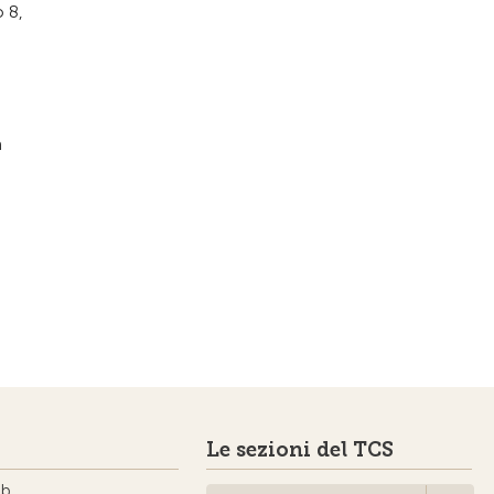
o 8,
a
Le sezioni del TCS
ub