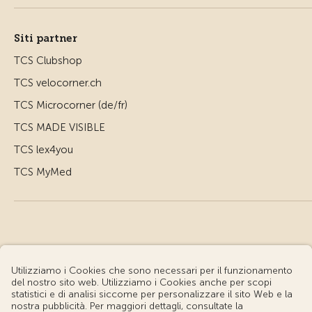
Siti partner
TCS Clubshop
TCS velocorner.ch
TCS Microcorner (de/fr)
TCS MADE VISIBLE
TCS lex4you
TCS MyMed