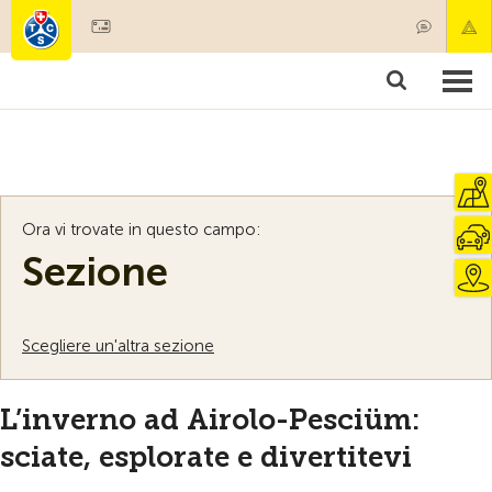
Diventare socio
Societariato & prestazioni
Prodotti
Corsi & controlli veicoli
Camping & viaggi
Test, sicurezza & salute
Ora vi trovate in questo campo:
Sezione
Scegliere un'altra sezione
L’inverno ad Airolo-Pesciüm:
sciate, esplorate e divertitevi