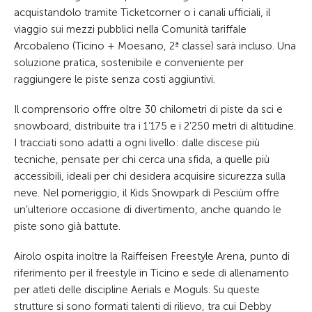
acquistandolo tramite Ticketcorner o i canali ufficiali, il
viaggio sui mezzi pubblici nella Comunità tariffale
Arcobaleno (Ticino + Moesano, 2ª classe) sarà incluso. Una
soluzione pratica, sostenibile e conveniente per
raggiungere le piste senza costi aggiuntivi.
Il comprensorio offre oltre 30 chilometri di piste da sci e
snowboard, distribuite tra i 1’175 e i 2’250 metri di altitudine.
I tracciati sono adatti a ogni livello: dalle discese più
tecniche, pensate per chi cerca una sfida, a quelle più
accessibili, ideali per chi desidera acquisire sicurezza sulla
neve. Nel pomeriggio, il Kids Snowpark di Pesciüm offre
un’ulteriore occasione di divertimento, anche quando le
piste sono già battute.
Airolo ospita inoltre la Raiffeisen Freestyle Arena, punto di
riferimento per il freestyle in Ticino e sede di allenamento
per atleti delle discipline Aerials e Moguls. Su queste
strutture si sono formati talenti di rilievo, tra cui Debby