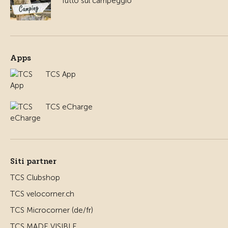
Tutto sul campeggio
Apps
TCS App
TCS eCharge
Siti partner
TCS Clubshop
TCS velocorner.ch
TCS Microcorner (de/fr)
TCS MADE VISIBLE