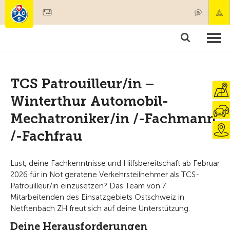
Diventare socio
Societariato & prestazioni
Prodotti
Corsi & controlli veicoli
Camping & viaggi
Test, sicurezza & salute
TCS Patrouilleur/in –
Winterthur Automobil-
Mechatroniker/in /-Fachmann
/-Fachfrau
Lust, deine Fachkenntnisse und Hilfsbereitschaft ab Februar
2026 für in Not geratene Verkehrsteilnehmer als TCS-
Patrouilleur/in einzusetzen? Das Team von 7
Mitarbeitenden des Einsatzgebiets Ostschweiz in
Netftenbach ZH freut sich auf deine Unterstützung.
Deine Herausforderungen