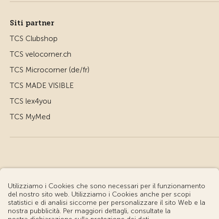
Siti partner
TCS Clubshop
TCS velocorner.ch
TCS Microcorner (de/fr)
TCS MADE VISIBLE
TCS lex4you
TCS MyMed