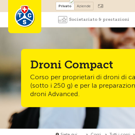
Diventare socio
Privato
Aziende
Societariato & prestazioni
Droni Compact
Corso per proprietari di droni di 
(sotto i 250 g) e per la preparazio
droni Advanced.
Siete qui:
…
»
Corsi
»
Tutti i corsi