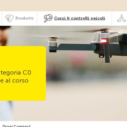
Societariato & prestazioni
Prodotti
Corsi & controlli veic
Prodotti
Corsi & controlli veicoli
categoria C0
ne al corso
»
Droni Compact