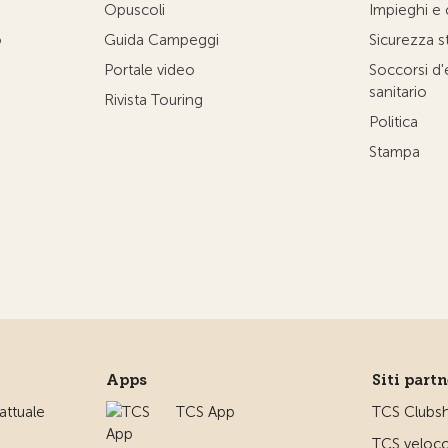
Opuscoli
Impieghi e 
o
Guida Campeggi
Sicurezza s
Portale video
Soccorsi d
sanitario
Rivista Touring
Politica
Stampa
Apps
Siti part
ttuale
TCS App
TCS Clubs
TCS veloco