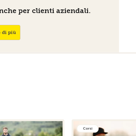
che per clienti aziendali.
 di più
Corsi