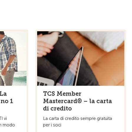
 La
TCS Member
 no 1
Mastercard® – la carta
di credito
I vi
La carta di credito sempre gratuita
in modo
per i soci
.