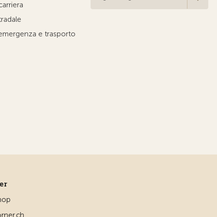
carriera
tradale
'emergenza e trasporto
ner
hop
rner.ch