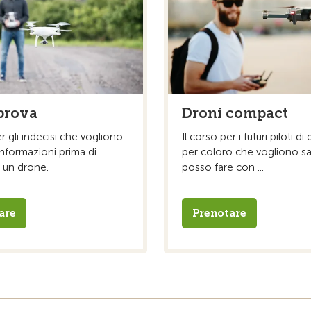
prova
Droni compact
er gli indecisi che vogliono
Il corso per i futuri piloti di
nformazioni prima di
per coloro che vogliono s
 un drone.
posso fare con ...
are
Prenotare