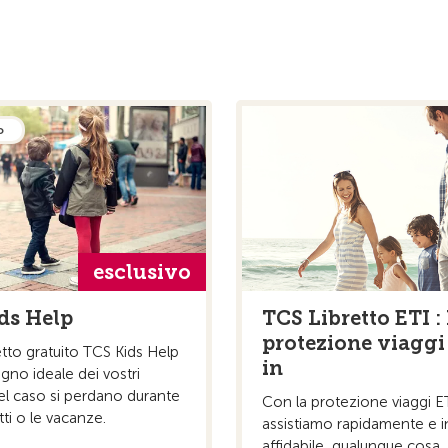
o
esclusivo
ds Help
TCS Libretto ETI :
protezione viaggi
letto gratuito TCS Kids Help
in
gno ideale dei vostri
el caso si perdano durante
Con la protezione viaggi ET
itti o le vacanze.
assistiamo rapidamente e 
affidabile, qualunque cosa ..