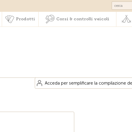
Societariato & prestazioni
Prodotti
Corsi & controlli veic
Prodotti
Corsi & controlli veicoli
Acceda per semplificare la compilazione dei