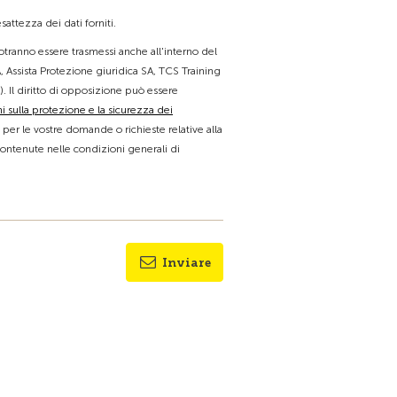
attezza dei dati forniti.
 potranno essere trasmessi anche all'interno del
, Assista Protezione giuridica SA, TCS Training
). Il diritto di opposizione può essere
i sulla protezione e la sicurezza dei
e per le vostre domande o richieste relative alla
contenute nelle condizioni generali di
Inviare