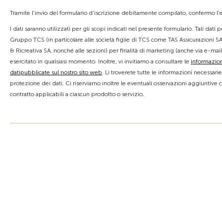
Tramite l'invio del formulario d'iscrizione debitamente compilato, confermo l'es
I dati saranno utilizzati per gli scopi indicati nel presente formulario. Tali dati
Gruppo TCS (in particolare alle società figlie di TCS come TAS Assicurazioni SA
& Ricreativa SA, nonché alle sezioni) per finalità di marketing (anche via e-mail
esercitato in qualsiasi momento. Inoltre, vi invitiamo a consultare le
informazion
datipubblicate sul nostro sito web
. Lì troverete tutte le informazioni necessari
protezione dei dati. Ci riserviamo inoltre le eventuali osservazioni aggiuntive 
contratto applicabili a ciascun prodotto o servizio.