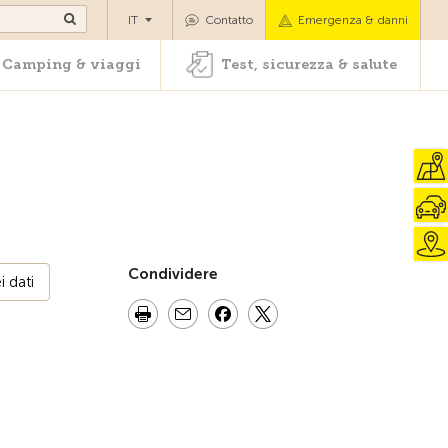
oli
Camping & viaggi
Test, sicurezza & salute
IT
Contatto
Emergenza & danni
Camping & viaggi
Test, sicurezza & salute
Condividere
 dati