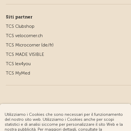
Siti partner
TCS Clubshop
TCS velocorner.ch
TCS Microcorner (de/fr)
TCS MADE VISIBLE
TCS lex4you
TCS MyMed