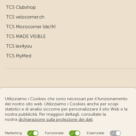
TCS Clubshop
TCS velocorner.ch
TCS Microcorner (de/fr)
TCS MADE VISIBLE
TCS lex4you
TCS MyMed
© Touring Club Svizzero
Condizioni d'uso – Informazioni giuridiche