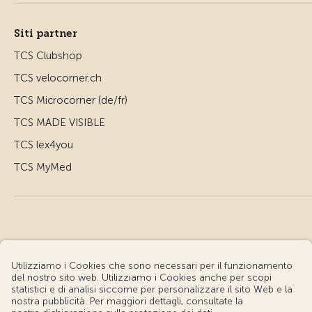
Siti partner
TCS Clubshop
TCS velocorner.ch
TCS Microcorner (de/fr)
TCS MADE VISIBLE
TCS lex4you
TCS MyMed