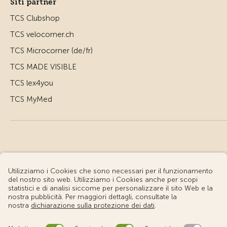
Siti partner
TCS Clubshop
TCS velocorner.ch
TCS Microcorner (de/fr)
TCS MADE VISIBLE
TCS lex4you
TCS MyMed
© Touring Club Svizzero
Condizioni d'uso – Informazioni giuridiche