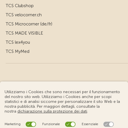
TCS Clubshop
TCS velocorner.ch
TCS Microcorner (de/fr)
TCS MADE VISIBLE
TCS lex4you
TCS MyMed
© Touring Club Svizzero
Condizioni d'uso – Informazioni giuridiche