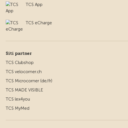
TCS App
TCS eCharge
Siti partner
TCS Clubshop
TCS velocorner.ch
TCS Microcorner (de/fr)
TCS MADE VISIBLE
TCS lex4you
TCS MyMed