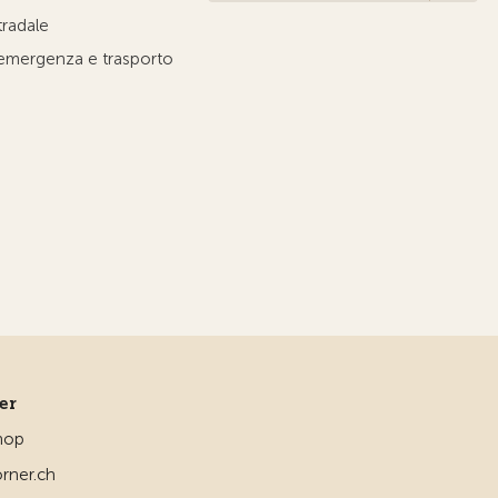
tradale
'emergenza e trasporto
ner
hop
rner.ch