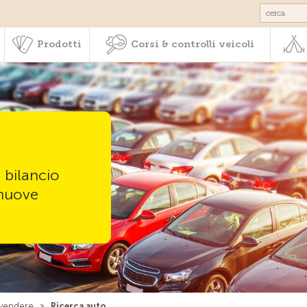
Societariato & prestazioni
Prodotti
Corsi & controlli veic
Prodotti
Corsi & controlli veicoli
l bilancio
 nuove
vendere
»
Ricerca auto