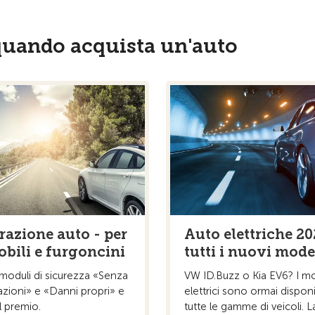
quando acquista un'auto
razione auto - per
Auto elettriche 20
bili e furgoncini
tutti i nuovi model
 moduli di sicurezza «Senza
VW ID.Buzz o Kia EV6? I mo
zioni» e «Danni propri» e
elettrici sono ormai disponib
il premio.
tutte le gamme di veicoli. L