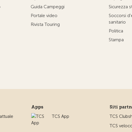
o
Guida Campeggi
Sicurezza s
Portale video
Soccorsi d
sanitario
Rivista Touring
Politica
Stampa
Apps
Siti part
ttuale
TCS App
TCS Clubs
TCS veloco