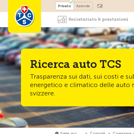
Diventare socio
Privato
Aziende
Societariato & prestazioni
Ricerca auto TCS
Trasparenza sui dati, sui costi e su
energetico e climatico delle auto
svizzere.
Siete qui:
…
»
Consigli
»
Comprare, 