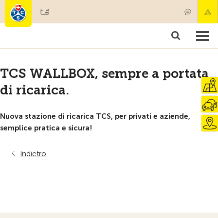
Diventare socio
Societariato & prestazioni
Prodotti
Corsi & controlli veicoli
Camping & viaggi
Test, sicurezza & salute
TCS WALLBOX, sempre a portata
di ricarica.
Nuova stazione di ricarica TCS, per privati e aziende,
semplice pratica e sicura!
Indietro