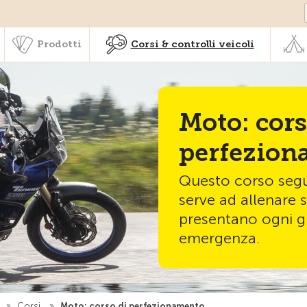
Societariato & prestazioni
Prodotti
Corsi & controlli veic
Prodotti
Corsi & controlli veicoli
Moto: cors
perfezion
Questo corso segu
serve ad allenare s
presentano ogni gi
emergenza.
i
»
Corsi
»
Moto: corso di perfezionamento