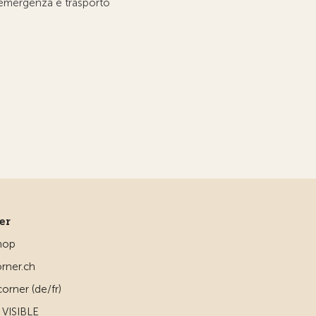
'emergenza e trasporto
ner
hop
rner.ch
orner (de/fr)
VISIBLE