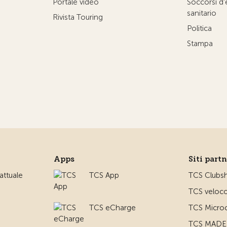
Portale video
Soccorsi d
sanitario
Rivista Touring
Politica
Stampa
Apps
Siti part
ttuale
TCS App
TCS Clubs
TCS veloco
TCS eCharge
TCS Microc
TCS MADE 