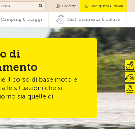
oli
Camping & viaggi
Test, sicurezza & salute
Contatto
Emergenza & danni
Camping & viaggi
Test, sicurezza & salute
o di
amento
e il corso di base moto e
ia le situazioni che si
orno sia quelle di