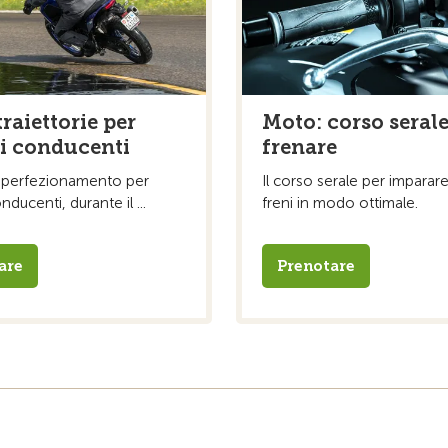
raiettorie per
Moto: corso seral
i conducenti
frenare
di perfezionamento per
Il corso serale per imparare
ducenti, durante il ...
freni in modo ottimale.
are
Prenotare