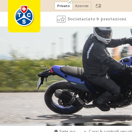
Diventare socio
Privato
Aziende
Societariato & prestazioni
Siete qui:
…
»
Corsi & controlli veicol