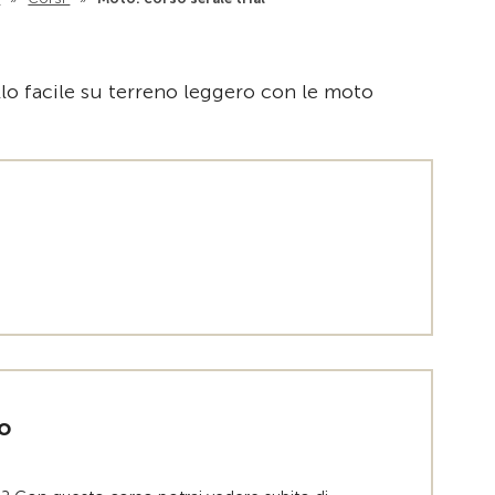
Alla pagina i
llo facile su terreno leggero con le moto
o