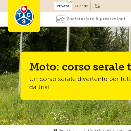
Diventare socio
Privato
Aziende
Societariato & prestazioni
Moto: corso serale t
Un corso serale divertente per tu
da trial
Siete qui:
…
»
Corsi & controlli veicol