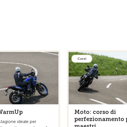
Corsi
WarmUp
Moto: corso di
perfezionamento 
i stagione ideale per
maestri