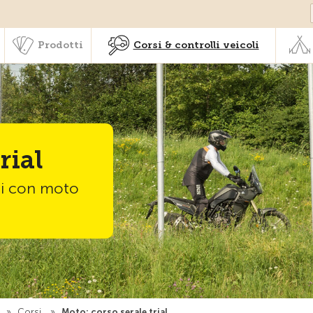
Societariato & prestazioni
Prodotti
Corsi & controlli veic
Prodotti
Corsi & controlli veicoli
rial
tti con moto
i
»
Corsi
»
Moto: corso serale trial