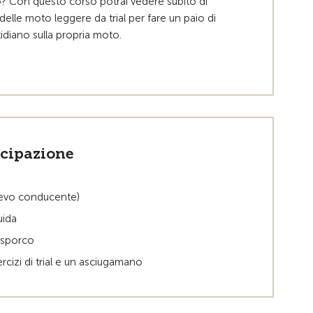
to? Con questo corso potrai vedere subito di
elle moto leggere da trial per fare un paio di
tidiano sulla propria moto.
ecipazione
lievo conducente)
guida
 sporco
ercizi di trial e un asciugamano