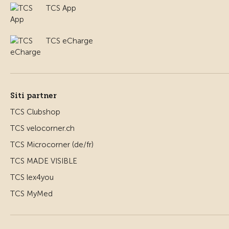
TCS App
TCS eCharge
Siti partner
TCS Clubshop
TCS velocorner.ch
TCS Microcorner (de/fr)
TCS MADE VISIBLE
TCS lex4you
TCS MyMed