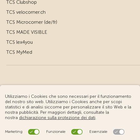
TCS Clubshop
TCS velocorner.ch
TCS Microcorner (de/fr)
TCS MADE VISIBLE
TCS lex4you
TCS MyMed
© Touring Club Svizzero
Condizioni d'uso – Informazioni giuridiche