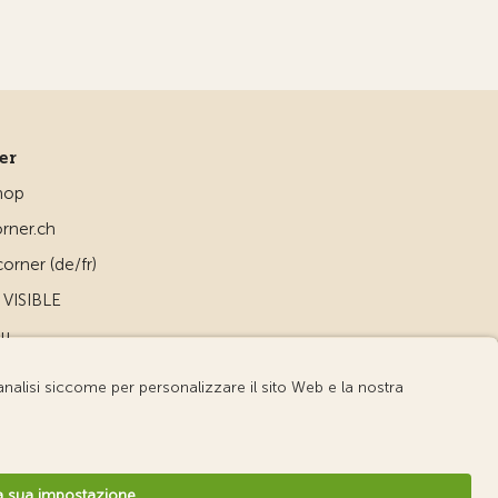
ner
hop
rner.ch
orner (de/fr)
VISIBLE
ou
d