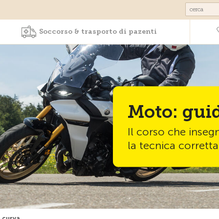
Prodotti & Servizi
Soccorso & trasporto 
Soccorso & trasporto di pazenti
Moto: guid
Il corso che inseg
la tecnica corretta
n curva