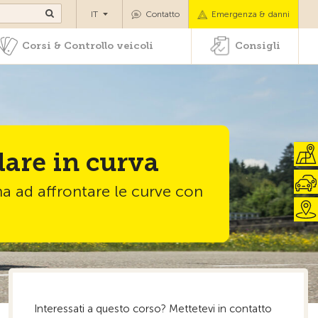
di pazenti
Corsi & Controllo veicoli
Consigli
IT
Contatto
Emergenza & danni
Corsi & Controllo veicoli
Consigli
are in curva
na ad affrontare le curve con
Interessati a questo corso? Mettetevi in ​​contatto