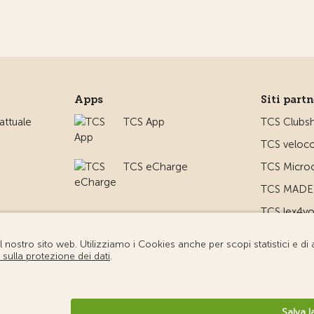
Apps
Siti part
ttuale
TCS App
TCS Clubs
TCS veloco
TCS eCharge
TCS Microc
TCS MADE 
TCS lex4y
TCS MyMe
io