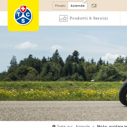
Diventare socio
Privato
Aziende
Prodotti & Servizi
Siete qui:
Aziende
»
Moto: guidare i