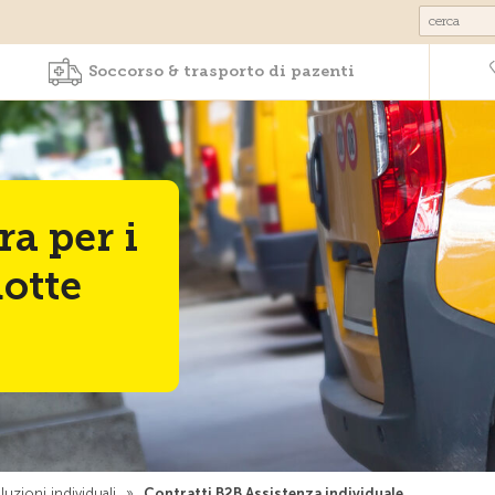
Prodotti & Servizi
Soccorso & trasporto 
Soccorso & trasporto di pazenti
a per i
lotte
luzioni individuali
»
Contratti B2B Assistenza individuale