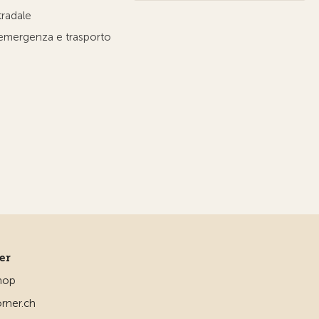
tradale
'emergenza e trasporto
ner
hop
rner.ch