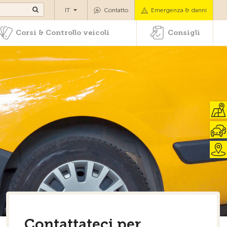
di pazenti
Corsi & Controllo veicoli
Consigli
IT
Contatto
Emergenza & danni
Corsi & Controllo veicoli
Consigli
Contattateci per