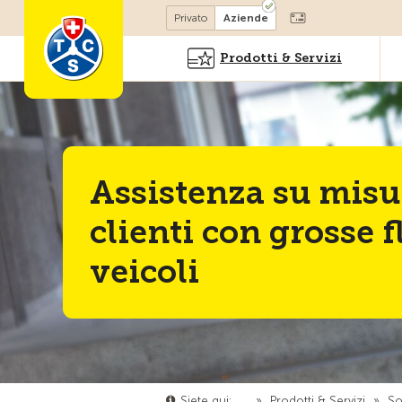
Diventare socio
Privato
Aziende
Prodotti & Servizi
Assistenza su misur
clienti con grosse f
veicoli
Siete qui:
…
»
Prodotti & Servizi
»
So