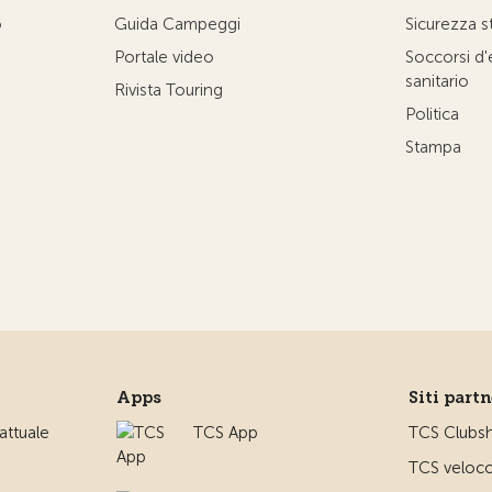
o
Guida Campeggi
Sicurezza s
Portale video
Soccorsi d
sanitario
Rivista Touring
Politica
Stampa
Apps
Siti part
ttuale
TCS App
TCS Clubs
TCS veloco