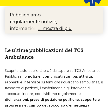
Pubblichiamo
regolarmente notizie,
informazioni interessanti e
… mostra di più
articoli su temi che
riguardano l’ambulanza, il
trasporto dei pazienti e gli
Le ultime pubblicazioni del TCS
interventi di soccorso.
Ambulance
Scoprite tutto quello che c'è da sapere su TCS Ambulance.
Pubblichiamo
notizie, comunicati stampa, attività,
rapporti e interviste
su temi che riguardano l’ambulanza, il
trasporto di pazienti, i trasferimenti e gli interventi di
soccorso. Inoltre, condividiamo regolarmente
dichiarazioni, prese di posizione politiche, scoperte e
progressi nel campo del soccorso d’emergenza.