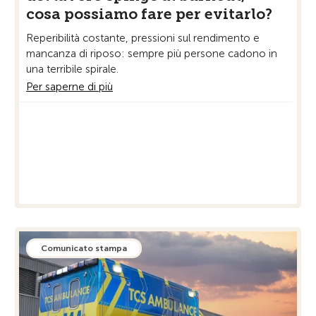
cosa possiamo fare per evitarlo?
La d
medic
Reperibilità costante, pressioni sul rendimento e
capi
mancanza di riposo: sempre più persone cadono in
Per 
una terribile spirale.
Per saperne di più
Comunicato stampa