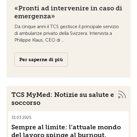
«Pronti ad intervenire in caso di
emergenza»
Da cinque anni il TCS gestisce il principale servizio
di ambulanze privato della Svizzera. Intervista a
Philippe Klaus, CEO di ...
Per saperne di più
TCS MyMed: Notizie su salute e
soccorso
31.03.2025
21.10
Sempre al limite: l’attuale mondo
In 
del lavoro spinge al burnout,
co