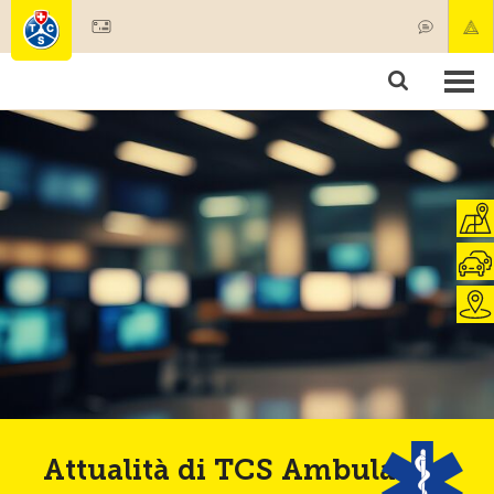
Diventare socio
Prodotti & Servizi
Soccorso & trasporto di pazenti
Corsi & Controllo veicoli
Consigli
Attualità di TCS Ambulance