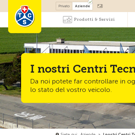
Diventare socio
Privato
Aziende
Prodotti & Servizi
I nostri Centri Tecn
Da noi potete far controllare in 
lo stato del vostro veicolo.
Siete qui:
Aziende
»
I nostri Centri T