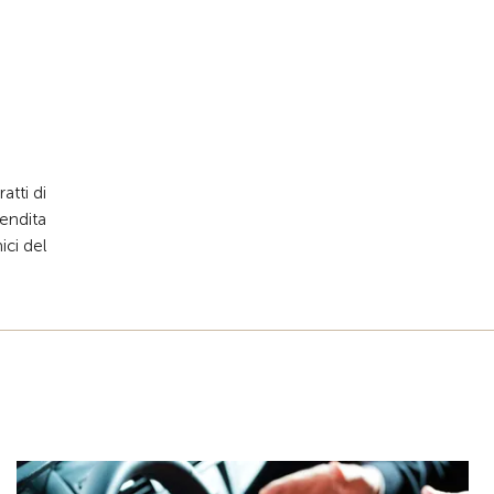
atti di
vendita
ici del