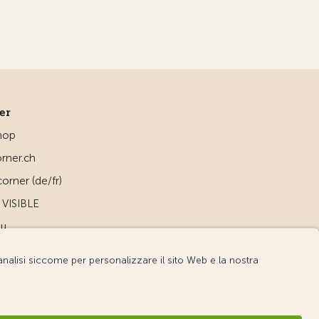
ner
hop
rner.ch
orner (de/fr)
VISIBLE
ou
d