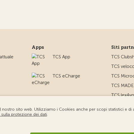
Apps
Siti part
ttuale
TCS App
TCS Clubs
TCS veloco
TCS eCharge
TCS Microc
TCS MADE 
TCS lex4y
TCS MyMe
io