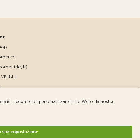
ner
hop
rner.ch
orner (de/fr)
VISIBLE
ou
d
v3.56 / Production publish 2