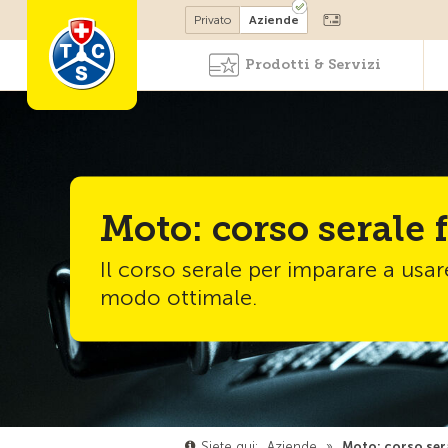
Diventare socio
Privato
Aziende
Prodotti & Servizi
Moto: corso serale 
Il corso serale per imparare a usare
modo ottimale.
Siete qui:
Aziende
»
Moto: corso sera