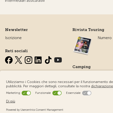
intermediari assicurativi
Newsletter
Rivista Touring
Iscrizione
Numero a
Reti sociali
Camping
Tutto sul
campegg
© Touring Club Svizzero
Condizioni d'uso – Informazioni giuri