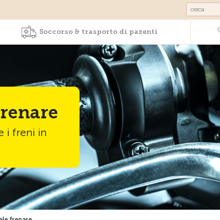
Prodotti & Servizi
Soccorso & trasporto 
Soccorso & trasporto di pazenti
frenare
 i freni in
le frenare