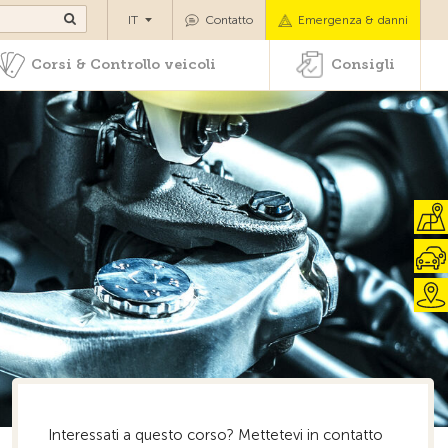
di pazenti
Corsi & Controllo veicoli
Consigli
IT
Contatto
Emergenza & danni
Corsi & Controllo veicoli
Consigli
Interessati a questo corso? Mettetevi in ​​contatto