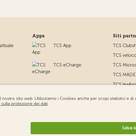
Apps
Siti part
ttuale
TCS App
TCS Clubs
TCS veloco
TCS eCharge
TCS Microc
TCS MADE 
TCS lex4y
TCS MyMe
io
diche
Protezione dei dati
Impostazione cookie