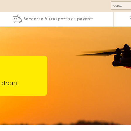
Prodotti & Servizi
Soccorso & trasporto 
Soccorso & trasporto di pazenti
 droni.