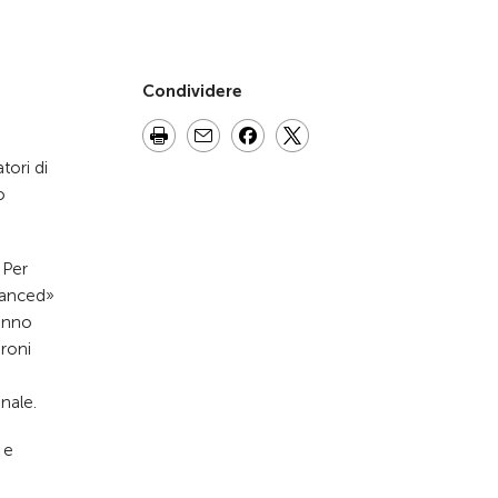
Condividere
tori di
o
 Per
dvanced»
fanno
droni
nale.
 e