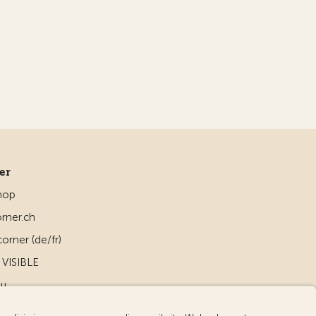
ner
hop
rner.ch
orner (de/fr)
VISIBLE
ou
d