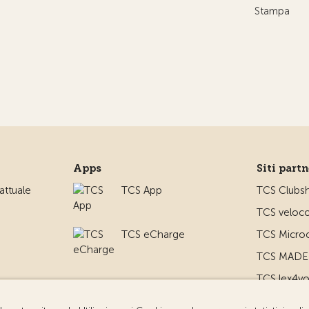
Stampa
Apps
Siti part
ttuale
TCS App
TCS Clubs
TCS veloco
TCS eCharge
TCS Microc
TCS MADE 
TCS lex4y
TCS MyMe
io