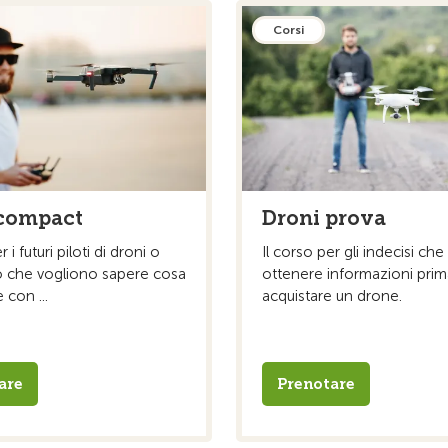
Corsi
 compact
Droni prova
r i futuri piloti di droni o
Il corso per gli indecisi ch
o che vogliono sapere cosa
ottenere informazioni prim
 con ...
acquistare un drone.
are
Prenotare