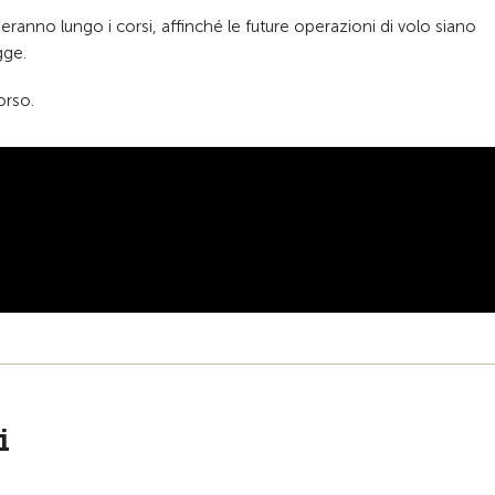
eranno lungo i corsi, affinché le future operazioni di volo siano
gge.
orso.
i