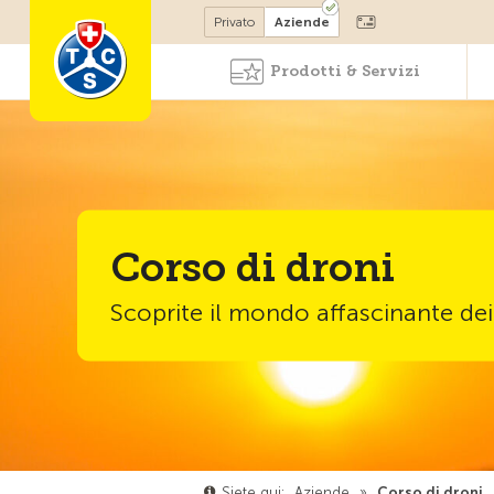
Diventare socio
Privato
Aziende
Prodotti & Servizi
Corso di droni
Scoprite il mondo affascinante dei
Siete qui:
Aziende
»
Corso di droni