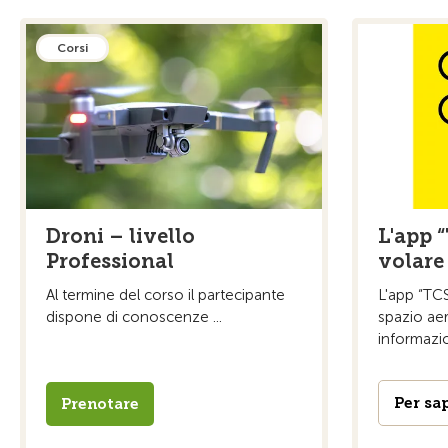
Corsi
Droni – livello
L'app 
Professional
volare
Al termine del corso il partecipante
L'app “TCS
dispone di conoscenze ...
spazio aer
informazio
Per sa
Prenotare