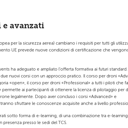
i e avanzati
a per la sicurezza aerea) cambiano i requisiti per tutti gli utilizza
olamento UE prevede nuove condizioni di certificazione che vengon
ts ha adeguato e ampliato l’offerta formativa ai futuri standard.
ti due nuovi corsi con un approccio pratico. Il corso per droni «A
egoria «open», il corso per droni «Professional» a tutti i piloti che 
 permette ai partecipanti di ottenere la licenza di pilotaggio per 
il drone legalmente. Dopo aver concluso i corsi «Advanced» e
tranno sfruttare le conoscenze acquisite anche a livello professio
rati sotto forma di e-learning, di una combinazione tra e-learning
n presenza presso le sedi del TCS.