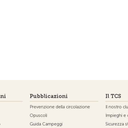
ni
Pubblicazioni
Il TCS
Prevenzione della circolazione
Il nostro cl
Opuscoli
Impieghi e 
o
Guida Campeggi
Sicurezza s