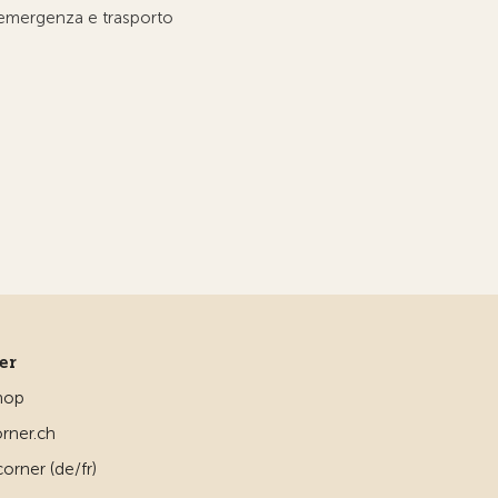
'emergenza e trasporto
ner
hop
rner.ch
orner (de/fr)