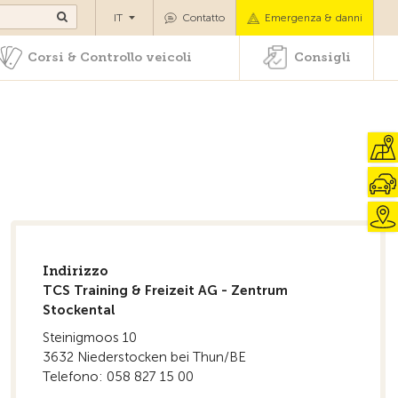
di pazenti
Corsi & Controllo veicoli
Consigli
IT
Contatto
Emergenza & danni
Corsi & Controllo veicoli
Consigli
Indirizzo
TCS Training & Freizeit AG - Zentrum
Stockental
Steinigmoos 10
3632 Niederstocken bei Thun/BE
Telefono: 058 827 15 00