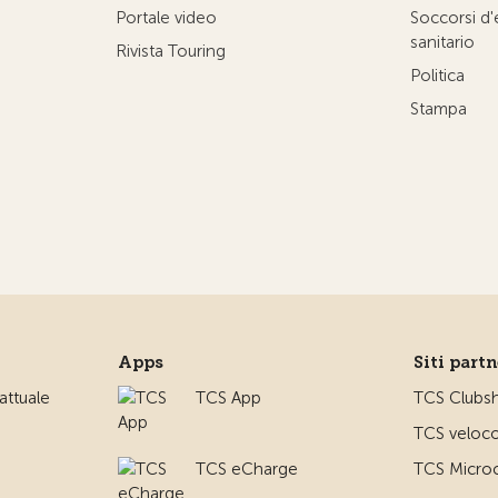
Portale video
Soccorsi d
sanitario
Rivista Touring
Politica
Stampa
Apps
Siti part
ttuale
TCS App
TCS Clubs
TCS veloco
TCS eCharge
TCS Microc