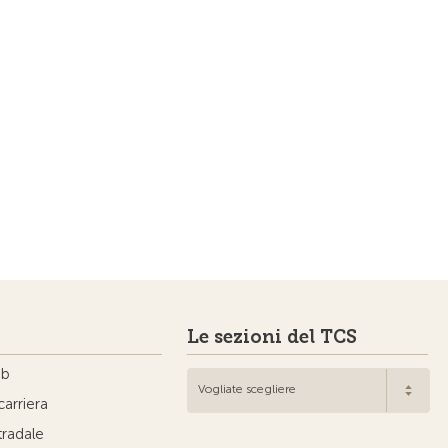
Le sezioni del TCS
ub
Vogliate scegliere
carriera
tradale