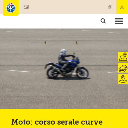
Diventare socio
Prodotti & Servizi
Soccorso & trasporto di pazenti
Corsi & Controllo veicoli
Consigli
Moto: corso serale curve