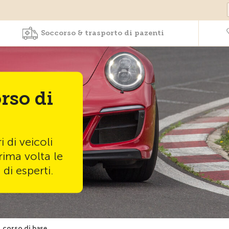
Prodotti & Servizi
Soccorso & trasporto 
Soccorso & trasporto di pazenti
rso di
 di veicoli
rima volta le
di esperti.
, corso di base