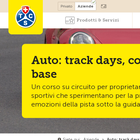
Diventare socio
Privato
Aziende
Prodotti & Servizi
Auto: track days, co
base
Un corso su circuito per proprietari
sportivi che sperimentano per la p
emozioni della pista sotto la guida 
Siete qui:
Aziende
»
Auto: track days