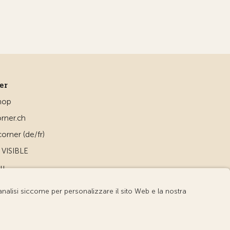
ner
hop
rner.ch
orner (de/fr)
VISIBLE
ou
d