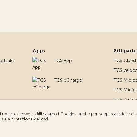
Apps
Siti part
ttuale
TCS App
TCS Clubs
TCS veloco
TCS eCharge
TCS Microc
TCS MADE 
TCS lex4y
TCS MyMe
io