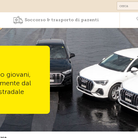
Prodotti & Servizi
Soccorso & trasporto 
Soccorso & trasporto di pazenti
o giovani,
amente dal
stradale
base