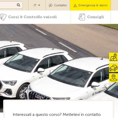
di pazenti
Corsi & Controllo veicoli
Consigli
IT
Contatto
Emergenza & danni
Corsi & Controllo veicoli
Consigli
Interessati a questo corso? Mettetevi in ​​contatto