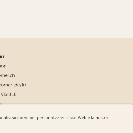
ner
hop
rner.ch
orner (de/fr)
VISIBLE
ou
d