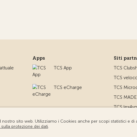
Apps
Siti part
ttuale
TCS App
TCS Clubs
TCS veloco
TCS eCharge
TCS Microc
TCS MADE 
TCS lex4y
TCS MyMe
io