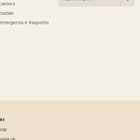
carriera
tradale
'emergenza e trasporto
ner
hop
rner.ch