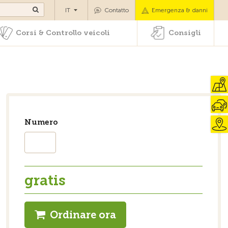
di pazenti
Corsi & Controllo veicoli
Consigli
IT
Contatto
Emergenza & danni
Corsi & Controllo veicoli
Consigli
Numero
gratis
Ordinare ora