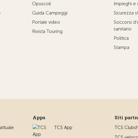
Opuscoli
Impieghi e 
o
Guida Campeggi
Sicurezza s
Portale video
Soccorsi d
sanitario
Rivista Touring
Politica
Stampa
Apps
Siti part
ttuale
TCS App
TCS Clubs
TCS veloco