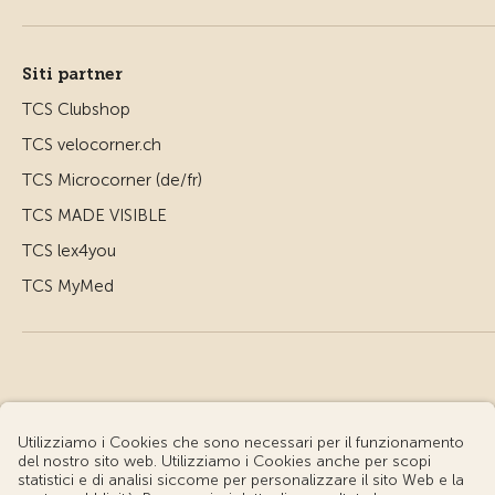
Siti partner
TCS Clubshop
TCS velocorner.ch
TCS Microcorner (de/fr)
TCS MADE VISIBLE
TCS lex4you
TCS MyMed