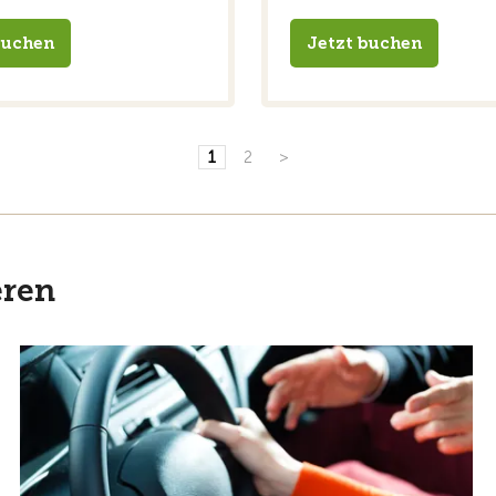
buchen
Jetzt buchen
1
2
>
eren