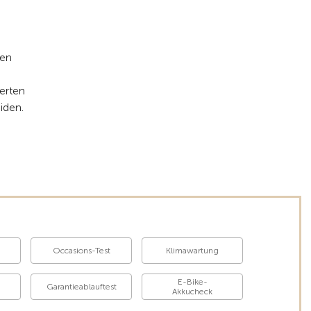
ten
erten
iden.
Occasions-Test
Klimawartung
E-Bike-
Garantieablauftest
Akkucheck