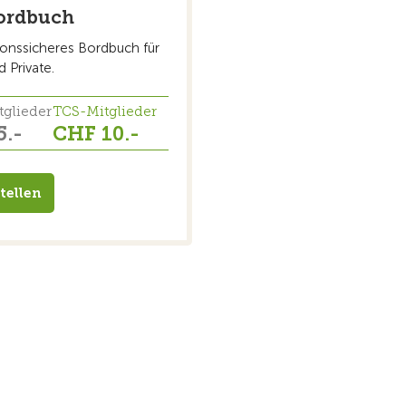
ordbuch
ionssicheres Bordbuch für
 Private.
tglieder
TCS-Mitglieder
5.-
CHF 10.-
tellen