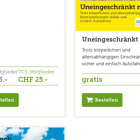
Uneingeschränkt
Trotz körperlichen und
altersabhängigen Einschrä
sicher und einfach Autofah
tglieder
TCS-Mitglieder
5.-
CHF 25.-
gratis
tellen
Bestellen