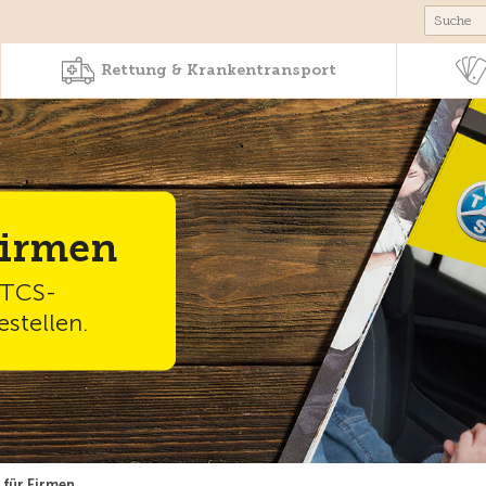
Produkte & Angebote
Rettung & Krankentr
Rettung & Krankentransport
Firmen
 TCS-
estellen.
für Firmen