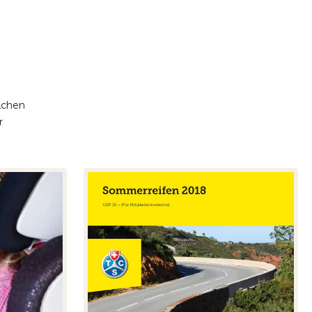
elchen
r