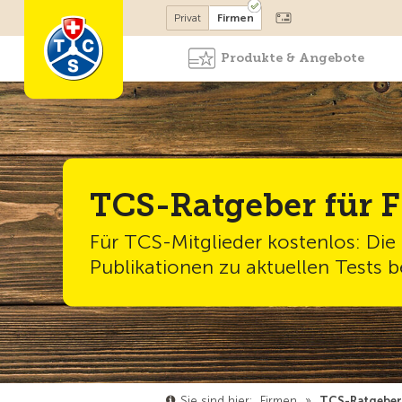
Mitglied werden
Privat
Firmen
Produkte & Angebote
TCS-Ratgeber für 
Für TCS-Mitglieder kostenlos: Die
Publikationen zu aktuellen Tests b
Sie sind hier:
Firmen
»
TCS-Ratgeber 