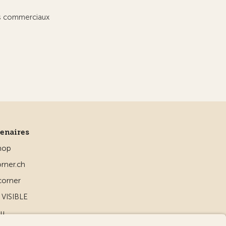
ts commerciaux
tenaires
hop
rner.ch
corner
VISIBLE
ou