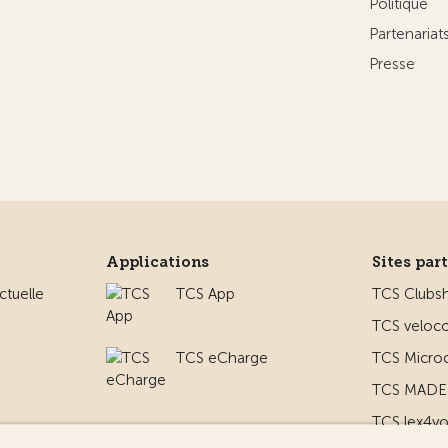
Politique
Partenaria
Presse
Applications
Sites par
ctuelle
TCS App
TCS Clubs
TCS veloco
TCS eCharge
TCS Micro
TCS MADE 
TCS lex4y
 le camping