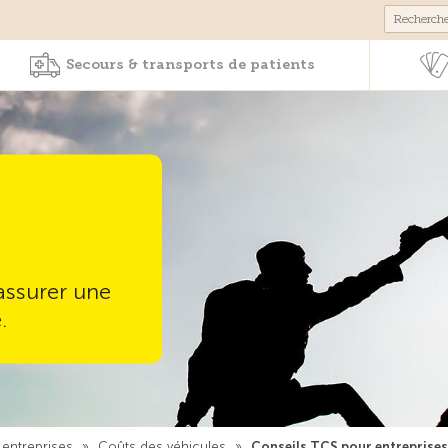
Produits & services
Secours & transports de pa
Secours & transports de patients
assurer une
.
 entreprises
»
Coûts des véhicules
»
Conseils TCS pour entreprise