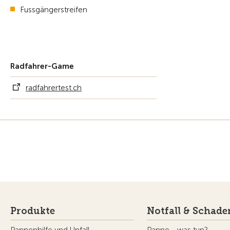
Fussgängerstreifen
Radfahrer-Game
radfahrertest.ch
Produkte
Notfall & Schade
Pannenhilfe und Unfall
Panne - was tun?