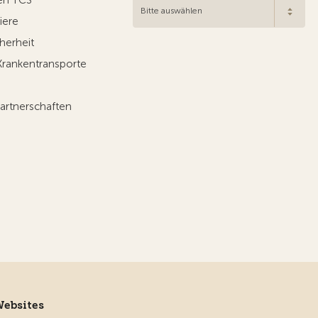
Bitte auswählen
iere
herheit
Krankentransporte
artnerschaften
Websites