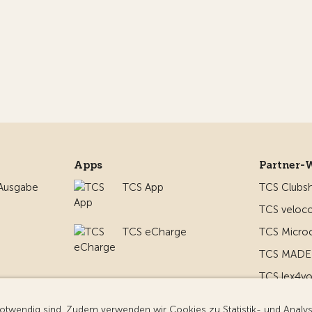
Apps
Partner-
 Ausgabe
TCS App
TCS Clubs
TCS veloco
TCS eCharge
TCS Micro
TCS MADE 
TCS lex4y
nd um
TCS MyMe
g