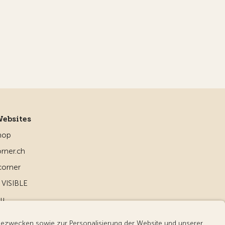
Websites
hop
rner.ch
corner
VISIBLE
ou
d