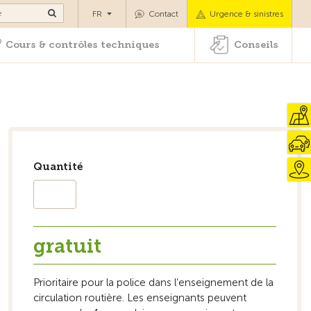
tients
Cours & contrôles techniques
Conseils
FR
Contact
Urgence & sinistres
Cours & contrôles techniques
Conseils
Quantité
gratuit
Prioritaire pour la police dans l’enseignement de la
circulation routière. Les enseignants peuvent