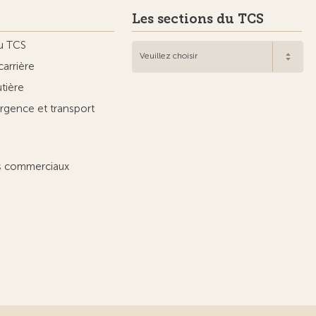
Les sections du TCS
u TCS
Veuillez choisir
carrière
utière
rgence et transport
ts commerciaux