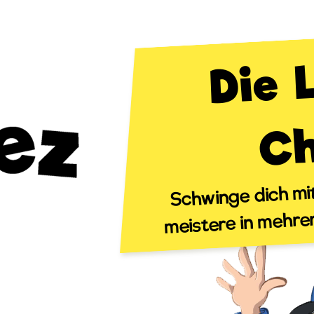
D
y
h
Schwinge dich mi
meistere in mehre