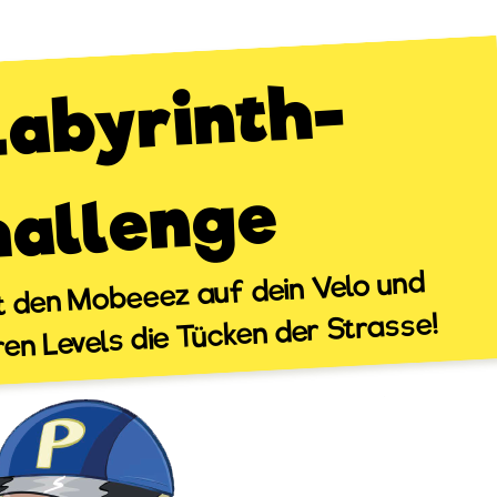
ie L
ab
rint
h-
C
allen
ge
t den Mobeeez auf dein Velo und
ren Levels die Tücken der Strasse!