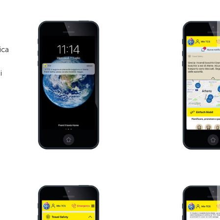
ica
i