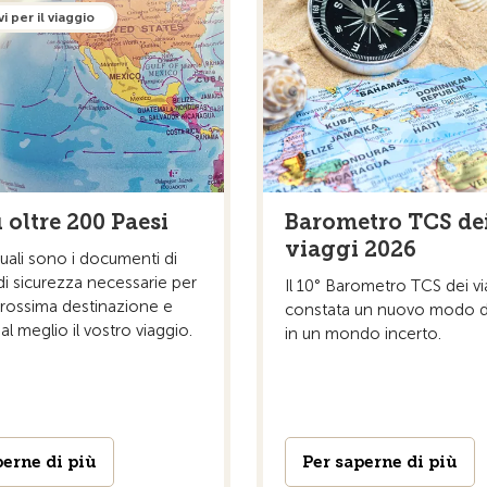
i per il viaggio
 oltre 200 Paesi
Barometro TCS de
viaggi 2026
uali sono i documenti di
di sicurezza necessarie per
Il 10° Barometro TCS dei vi
prossima destinazione e
constata un nuovo modo di
al meglio il vostro viaggio.
in un mondo incerto.
perne di più
Per saperne di più