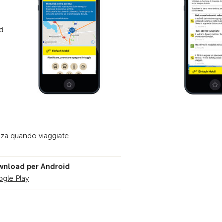
d
zza quando viaggiate.
nload per Android
gle Play