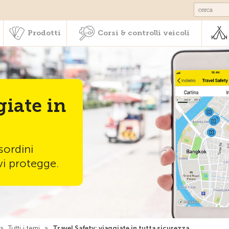
Societariato & prestazioni
Prodotti
Corsi & controlli veic
Prodotti
Corsi & controlli veicoli
giate in
sordini
 vi protegge.
»
Tutti i temi
»
Travel Safety: viaggiate in tutta sicurezza