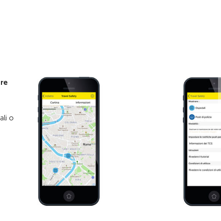
tre
ali o