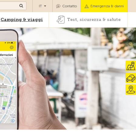
oli
Camping & viaggi
Test, sicurezza & salute
IT
Contatto
Emergenza & danni
Camping & viaggi
Test, sicurezza & salute