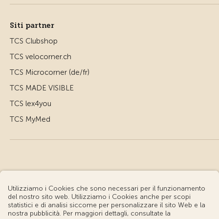
Siti partner
TCS Clubshop
TCS velocorner.ch
TCS Microcorner (de/fr)
TCS MADE VISIBLE
TCS lex4you
TCS MyMed